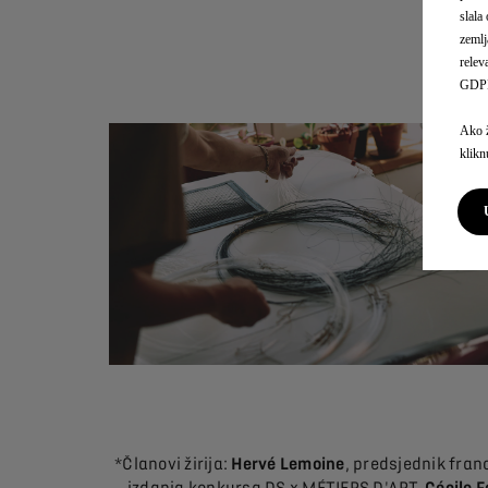
slala
zemlj
relev
GDP
Ako ž
klikn
*Članovi žirija:
Hervé Lemoine
, predsjednik fran
izdanja konkursa DS x MÉTIERS D'ART,
Cécile F