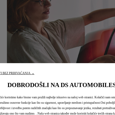
I BEZ PRIHVAĆANJA →
DOBRODOŠLI NA DS AUTOMOBILE
iće koristimo kako bismo vam pružili najbolje iskustvo na našoj web stranici. Kolačići nam o
ružimo osnovne funkcije kao što su sigurnost, upravljanje mrežom i pristupačnost.Oni pobolj
ebljivost i izvedbu putem različitih značajki kao što su prepoznavanje jezika, rezultati pretraživan
jšavaju ono što vam nudimo. . Naša web stranica također može koristiti kolačiće trećih strana 