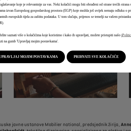
 oglašavanje koje je relevantnije za vas. Neki kolačići mogu biti obrađeni od strane trećih strana
ama izvan Europskog gospodarskog prostora (EGP) koje možda još uvijek nemaju odluku o pr
antnih europskih tijela za zaštitu podataka. U tom slučaju, prijenos se temelji na vašem pristank
R).
elite saznati više o kolačićima koje koristimo i kako ih upravljati, možete pristupiti našo j
Politi
uti na gumb 'Upravljaj mojim postavkama'.
UPRAVLJAJ MOJIM POSTAVKAMA
PRIHVATI SVE KOLAČIĆE
cuske javne ustanove Mobilier national, predsjednik žirija,
Anne
eilchenfeldt
, tekstilna dizajnerica, specializirana za pletivo i