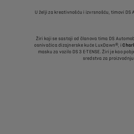
U želji za kreativnošću i izvrsnošću, timovi DS
Žiri koji se sastoji od članova tima DS Automob
osnivačica dizajnerske kuće LuxDawn®, i
Charl
masku za vozilo DS 3 E-TENSE. Žiri je kao p
sredstva za proizvodnju