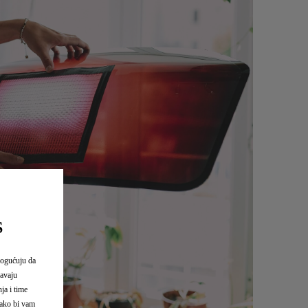
S
mogućuju da
šavaju
ja i time
kako bi vam