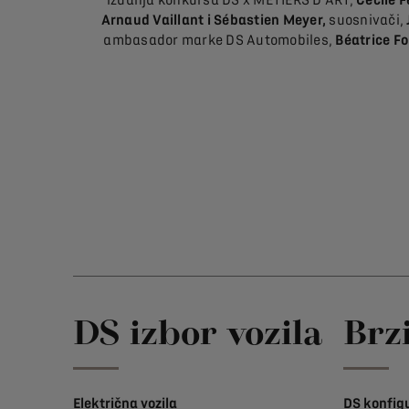
Arnaud Vaillant i Sébastien Meyer,
suosnivači,
ambasador marke DS Automobiles,
Béatrice F
DS izbor vozila
Brz
Električna vozila
DS konfig