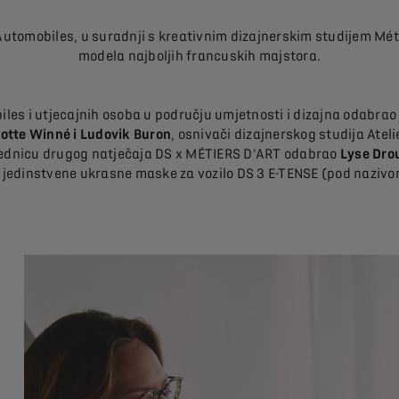
 Automobiles, u suradnji s kreativnim dizajnerskim studijem Mét
modela najboljih francuskih majstora.
iles i utjecajnih osoba u području umjetnosti i dizajna odabrao je
otte Winné i Ludovik Buron
, osnivači dizajnerskog studija Ateli
objednicu drugog natječaja DS x MÉTIERS D'ART odabrao
Lyse Dro
 jedinstvene ukrasne maske za vozilo DS 3 E-TENSE (pod naziv