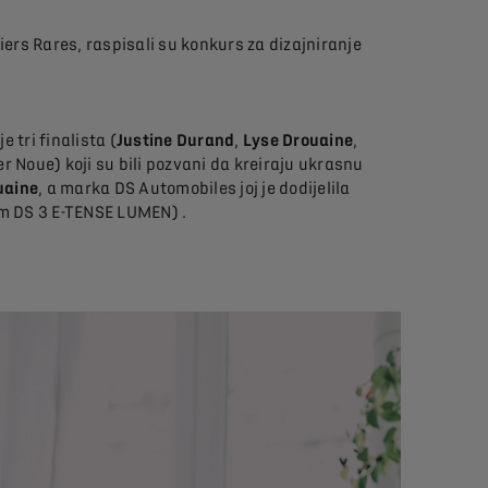
iers Rares, raspisali su konkurs za dizajniranje
 tri finalista (
Justine Durand
,
Lyse Drouaine
,
er Noue) koji su bili pozvani da kreiraju ukrasnu
uaine
, a marka DS Automobiles joj je dodijelila
om DS 3 E-TENSE LUMEN) .