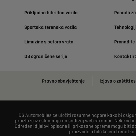
Priključna hibridna vozila
Ponuda za 
Sportska terenska vozila
Tehnologij
Limuzine s petoro vrata
Pronađite
DS ograničene serije
Kontaktir
Pravno obavještenje
Izjava o zaštiti 
DS Automobiles će uložiti razumne napore kako bi osigura
proizlaze iz oslanjanja na sadržaj web stranice. Neke od 
Određeni dijelovi opisane ili prikazane opreme mogu biti 
proizvoda u bilo kojem trenutku.