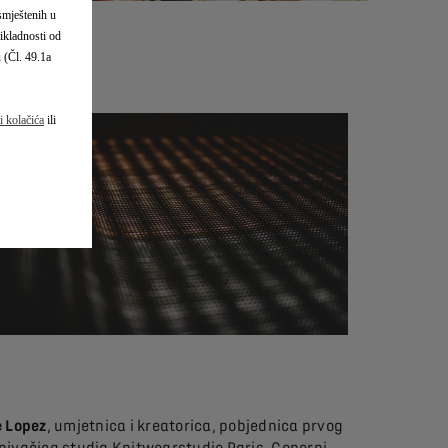
 smještenih u
ikladnosti od
u (Čl. 49.1a
ci kolačića
ili
 Lopez
, umjetnica i kreatorica, pobjednica prvog
 osnivačica studia Knitwearstudio Paris, Coperni,