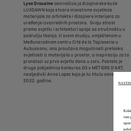
Lyse Drouaine
osnivačica je dizajnerske kuće
LUXDAWN koja stvara inovativne svjetleće
materijale za arhitekte i dizajnere interijera za
uređenje izvanrednih prostora. Svoju strast
prema svjetlu i arhitekturi spaja sa stručnošću u
području tkanja. U svom studiju, smještenom u
Međunarodnom centru Cité de la Tapisserie u
Aubussonu, ona proučava mogućnosti prelaska
svjetlosti iz materijala u prostor, a inspiraciju za to
pronalazi uz prvo svjetlo dana u zoru. Postala je
druga pobjednica konkursa DS x MÉTIERS D'ART,
nasljedivši Anne Lopez koja je tu titulu osvojila
2022. godine.
NASTAV
Kolač
vam p
upotr
pobol