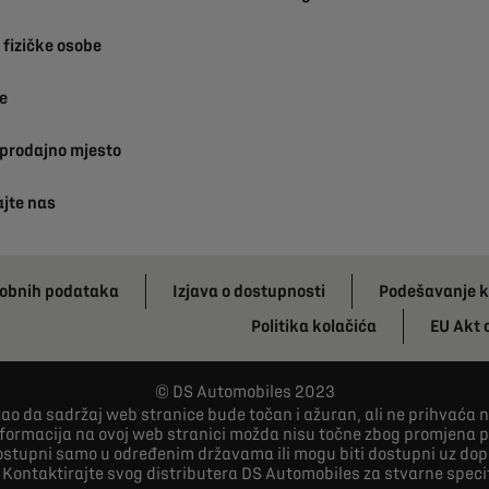
fizičke osobe
e
 prodajno mjesto
ajte nas
osobnih podataka
Izjava o dostupnosti
Podešavanje k
Politika kolačića
EU Akt 
DS Automobiles 2023
o da sadržaj web stranice bude točan i ažuran, ali ne prihvaća ni
informacija na ovoj web stranici možda nisu točne zbog promjena p
dostupni samo u određenim državama ili mogu biti dostupni uz do
 Kontaktirajte svog distributera DS Automobiles za stvarne specif