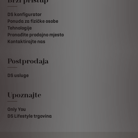
DS konfigurator
Ponuda za fizičke osobe
Tehnologije
Pronađite prodajno mjesto
Kontaktirajte nas
Postprodaja
DS usluge
Upoznajte
Only You
DS Lifestyle trgovina