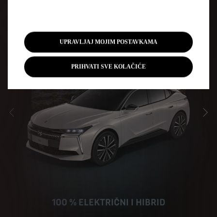
UPRAVLJAJ MOJIM POSTAVKAMA
PRIHVATI SVE KOLAČIĆE
NAZAD
NAP
100 % ELEKTRIČNI I HIBRID