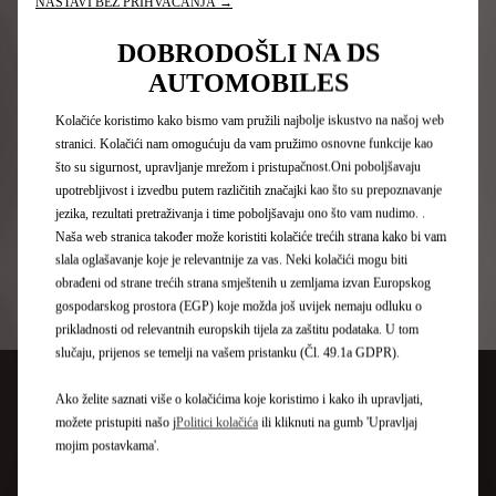
NASTAVI BEZ PRIHVAĆANJA →
DOBRODOŠLI NA DS
AUTOMOBILES
Kolačiće koristimo kako bismo vam pružili najbolje iskustvo na našoj web
stranici. Kolačići nam omogućuju da vam pružimo osnovne funkcije kao
što su sigurnost, upravljanje mrežom i pristupačnost.Oni poboljšavaju
DS konceptna vozila
upotrebljivost i izvedbu putem različitih značajki kao što su prepoznavanje
jezika, rezultati pretraživanja i time poboljšavaju ono što vam nudimo. .
Naša web stranica također može koristiti kolačiće trećih strana kako bi vam
slala oglašavanje koje je relevantnije za vas. Neki kolačići mogu biti
obrađeni od strane trećih strana smještenih u zemljama izvan Europskog
Otkrijte našu ponudu vozila
gospodarskog prostora (EGP) koje možda još uvijek nemaju odluku o
prikladnosti od relevantnih europskih tijela za zaštitu podataka. U tom
slučaju, prijenos se temelji na vašem pristanku (Čl. 49.1a GDPR).
Ako želite saznati više o kolačićima koje koristimo i kako ih upravljati,
možete pristupiti našo j
Politici kolačića
ili kliknuti na gumb 'Upravljaj
mojim postavkama'.