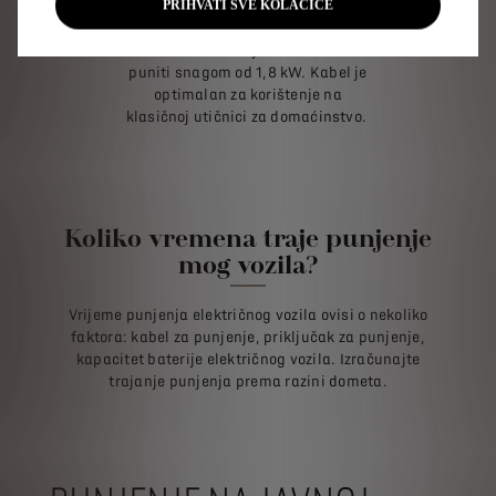
PRIHVATI SVE KOLAČIĆE
Kabel za način Mode 2
Ovim kablom svoje vozilo možete
puniti snagom od 1,8 kW. Kabel je
optimalan za korištenje na
klasičnoj utičnici za domaćinstvo.
Koliko vremena traje punjenje
mog vozila?
Vrijeme punjenja električnog vozila ovisi o nekoliko
faktora: kabel za punjenje, priključak za punjenje,
kapacitet baterije električnog vozila. Izračunajte
trajanje punjenja prema razini dometa.