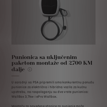
Punionica sa uključenim
paketom montaže od 2.700 KM
dalje
bez PDV + trošak prijevoza
U saradnji sa PSA pripremili smo konkurentnu ponudu
punionice za električna i hibridna vozila za kućnu
upotrebu, na raspolaganju su dve vrste punionica:
WallBox 3,7kw i ePro Wallbox.
Montažu za navedene stanice za punjenje može