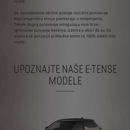
vozila.
Na autocestama obično postoje različite punionice
koje izmjeničnu struju pretvaraju u istosmjernu.
Tokom dugog putovanja omogućuju vam brzo i
optimalno punjenje baterije. Uzmite u obzir da su DC
stanice za punjenje prikladne samo za 100% električna
vozila.
UPOZNAJTE NAŠE E-TENSE
MODELE