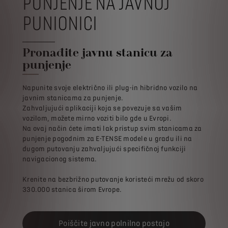
PUNJENJE NA JAVNOJ
PUNIONICI
Pronađite javnu stanicu za
punjenje
Napunite svoje električno ili plug-in hibridno vozilo na
javnim stanicama za punjenje.
Zahvaljujući aplikaciji koja se povezuje sa vašim
vozilom, možete mirno voziti bilo gde u Evropi.
Na ovaj način ćete imati lak pristup svim stanicama za
punjenje pogodnim za E-TENSE modele u gradu ili na
dugom putovanju zahvaljujući specifičnoj funkciji
navigacionog sistema.
Krenite na bezbrižno putovanje koristeći mrežu od skoro
330.000 stanica širom Evrope.
Poiščite javno polnilno postajo