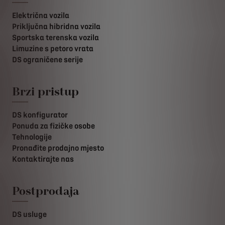
Električna vozila
Priključna hibridna vozila
Sportska terenska vozila
Limuzine s petoro vrata
DS ograničene serije
Brzi pristup
DS konfigurator
Ponuda za fizičke osobe
Tehnologije
Pronađite prodajno mjesto
Kontaktirajte nas
Postprodaja
DS usluge