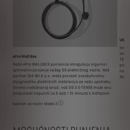
Ubrza
Insta
znača
ePro Wall Box
TENSE
Naše ePro WALLBOX punionice omogućuju sigurno i
pruža
optimalno punjenje vašeg DS električnog vozila. Naš
način
partner GIA BH d.o.o. može provesti sveobuhvatnu
do ni
dijagnostiku električnih instalacija za vašu upotrebu.
Ovisno o odabranoj snazi, vaš DS 3 E-TENSE može se u
potpunosti napuniti za 5 sati i 15 minuta s trofaznim
kablom za način Mode 3
s ugrađenim punjačem 11 kW