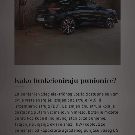
Kako funkcioniraju punionice?
Za punjenje vašeg električnog vozila dostupne su vam
dvije vrste energije: izmjenična struja (AC) ili
istosmjerna struja (DC). Uz izmjeničnu struju koja je
dostupna putem većine javnih mreža, bateriju možete
puniti kod kuće ili na javnoj stanici za punjenje.
Trajanje punjenja ovisi o snazi ​​(kW) kablova za
punjenje i od kapacitete ugrađenog punjača vašeg DS