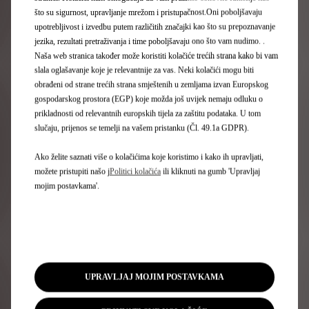
ugrađenog punjača u vašem vozilu. Svi naši kablovi za
što su sigurnost, upravljanje mrežom i pristupačnost.Oni poboljšavaju
punjenje dostupni su kao dodatna oprema. Za više
upotrebljivost i izvedbu putem različitih značajki kao što su prepoznavanje
informacija obratite se najbližem prodajnom mjestu DS
jezika, rezultati pretraživanja i time poboljšavaju ono što vam nudimo. .
STORE.
Naša web stranica također može koristiti kolačiće trećih strana kako bi vam
slala oglašavanje koje je relevantnije za vas. Neki kolačići mogu biti
obrađeni od strane trećih strana smještenih u zemljama izvan Europskog
gospodarskog prostora (EGP) koje možda još uvijek nemaju odluku o
prikladnosti od relevantnih europskih tijela za zaštitu podataka. U tom
slučaju, prijenos se temelji na vašem pristanku (Čl. 49.1a GDPR).
Ako želite saznati više o kolačićima koje koristimo i kako ih upravljati,
možete pristupiti našo j
Politici kolačića
ili kliknuti na gumb 'Upravljaj
mojim postavkama'.
NAZAD
NAPRIJED
UPRAVLJAJ MOJIM POSTAVKAMA