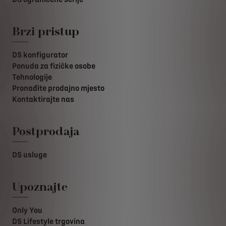
Brzi pristup
DS konfigurator
Ponuda za fizičke osobe
Tehnologije
Pronađite prodajno mjesto
Kontaktirajte nas
Postprodaja
DS usluge
Upoznajte
Only You
DS Lifestyle trgovina