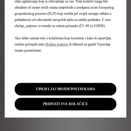
slala oglašavanje koje je relevantnije za vas. Neki kolačići mogu biti
ovom prepoznatljivom užitku slušanja. Armaturna ploča
pretvorena je u generator muzičkog toka: akustični
obrađeni od strane trećih strana smještenih u zemljama izvan Europskog
valovi u realnom vremenu prate slušatelja i
gospodarskog prostora (EGP) koje možda još uvijek nemaju odluku o
prilagođavaju se svakom njegovom pokretu.
prikladnosti od relevantnih europskih tijela za zaštitu podataka. U tom
slučaju, prijenos se temelji na vašem pristanku (Čl. 49.1a GDPR).
Ako želite saznati više o kolačićima koje koristimo i kako ih upravljati,
možete pristupiti našo j
Politici kolačića
ili kliknuti na gumb 'Upravljaj
mojim postavkama'.
UPRAVLJAJ MOJIM POSTAVKAMA
PRIHVATI SVE KOLAČIĆE