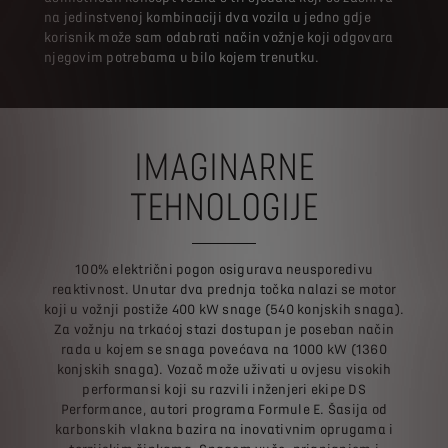
na jedinstvenoj kombinaciji dva vozila u jedno gdje
korisnik može sam odabrati način vožnje koji odgovara
njegovim potrebama u bilo kojem trenutku.
IMAGINARNE
TEHNOLOGIJE
100% električni pogon osigurava neusporedivu
reaktivnost. Unutar dva prednja točka nalazi se motor
koji u vožnji postiže 400 kW snage (540 konjskih snaga).
Za vožnju na trkaćoj stazi dostupan je poseban način
rada u kojem se snaga povećava na 1000 kW (1360
konjskih snaga). Vozač može uživati u ovjesu visokih
performansi koji su razvili inženjeri ekipe DS
Performance, autori programa Formule E. Šasija od
karbonskih vlakna bazira na inovativnim oprugama i