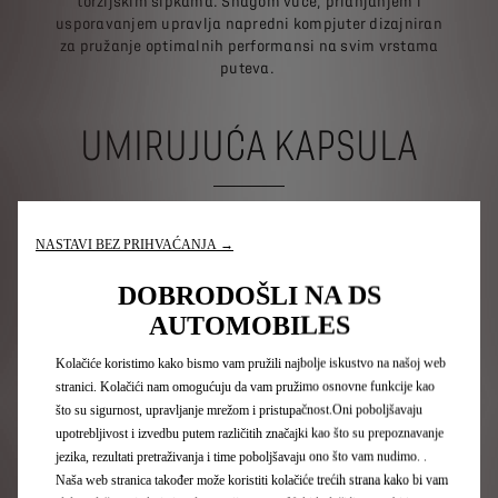
torzijskim šipkama. Snagom vuče, prianjanjem i
usporavanjem upravlja napredni kompjuter dizajniran
za pružanje optimalnih performansi na svim vrstama
puteva.
UMIRUJUĆA KAPSULA
Unutrašnji ambijent je drugačiji na desnoj strani nego
na lijevoj. Kada vozač uđe u kapsulu kroz podizna vrata
NASTAVI BEZ PRIHVAĆANJA →
u obliku galebovih krila, on također postaje putnik sam
ili u pratnji putnika. Zbog asimetrije moguć je potpuno
DOBRODOŠLI NA DS
drugačiji raspored prostora ispod prozirne staklene
AUTOMOBILES
kapsule. Putnik je okružen senzornom kapsulom dok
sjedi u ventiliranom i masirajućem sjedalu koje se
Kolačiće koristimo kako bismo vam pružili najbolje iskustvo na našoj web
proteže poput ptičjeg krila te je na gornjem dijelu
stranici. Kolačići nam omogućuju da vam pružimo osnovne funkcije kao
ukrašeno motivom pernate zvijezde. Putovanje s
što su sigurnost, upravljanje mrežom i pristupačnost.Oni poboljšavaju
uključenim autonomnim načinom vožnje nudi doista
upotrebljivost i izvedbu putem različitih značajki kao što su prepoznavanje
jedinstvena iskustva, jer se osim dodira stimuliraju i
jezika, rezultati pretraživanja i time poboljšavaju ono što vam nudimo. .
druga osjetila poput sluha. Unutarnji prostor je
Naša web stranica također može koristiti kolačiće trećih strana kako bi vam
svojevrsni virtualni akustični mjehurić posvećen FOCAL-