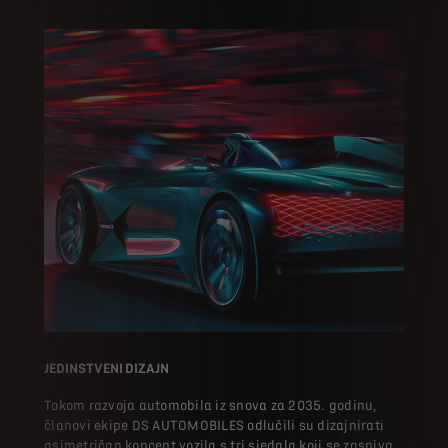
JEDINSTVENI DIZAJN
Tokom razvoja automobila iz snova za 2035. godinu,
članovi ekipe DS AUTOMOBILES odlučili su dizajnirati
asimetričan koncept vozila s tri sjedala koji se zasniva