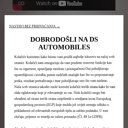
DIGITALNI UNUTRAŠNJI RETROVIZOR
NASTAVI BEZ PRIHVAĆANJA →
DOBRODOŠLI NA DS
AUTOMOBILES
Kolačiće koristimo kako bismo vam pružili najbolje iskustvo na našoj web
stranici. Kolačići nam omogućuju da vam pružimo osnovne funkcije kao
što su sigurnost, upravljanje mrežom i pristupačnost.Oni poboljšavaju
upotrebljivost i izvedbu putem različitih značajki kao što su prepoznavanje
jezika, rezultati pretraživanja i time poboljšavaju ono što vam nudimo. .
Naša web stranica također može koristiti kolačiće trećih strana kako bi vam
slala oglašavanje koje je relevantnije za vas. Neki kolačići mogu biti
obrađeni od strane trećih strana smještenih u zemljama izvan Europskog
DS DRIVE ASSIST 2.0
gospodarskog prostora (EGP) koje možda još uvijek nemaju odluku o
prikladnosti od relevantnih europskih tijela za zaštitu podataka. U tom
slučaju, prijenos se temelji na vašem pristanku (Čl. 49.1a GDPR).