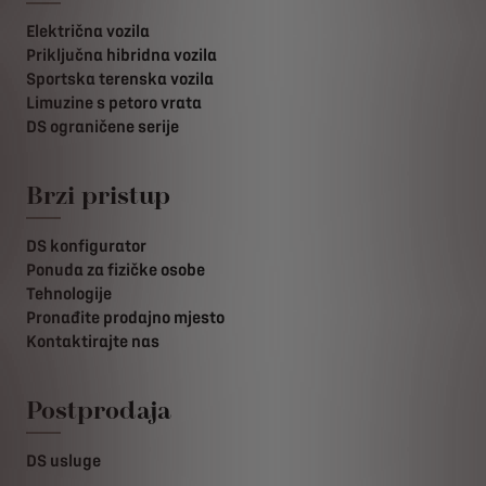
Električna vozila
Priključna hibridna vozila
Sportska terenska vozila
Limuzine s petoro vrata
DS ograničene serije
Brzi pristup
DS konfigurator
Ponuda za fizičke osobe
Tehnologije
Pronađite prodajno mjesto
Kontaktirajte nas
Postprodaja
DS usluge