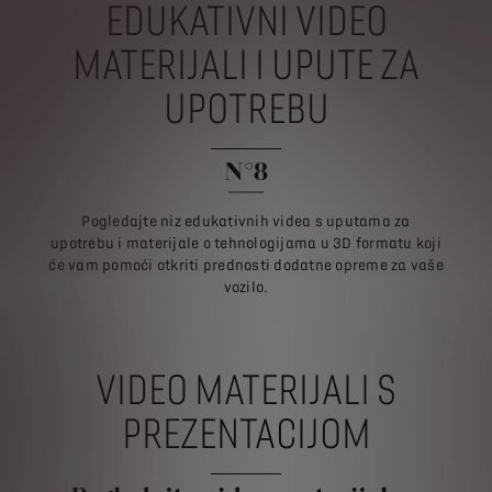
EDUKATIVNI VIDEO
MATERIJALI I UPUTE ZA
UPOTREBU
N°8
Pogledajte niz edukativnih videa s uputama za
upotrebu i materijale o tehnologijama u 3D formatu koji
će vam pomoći otkriti prednosti dodatne opreme za vaše
vozilo.
VIDEO MATERIJALI S
PREZENTACIJOM