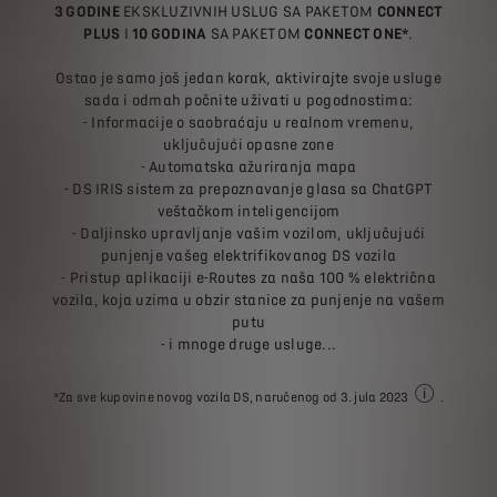
3 GODINE
EKSKLUZIVNIH USLUG SA PAKETOM
CONNECT
PLUS
I
10 GODINA
SA PAKETOM
CONNECT ONE*
.
Ostao je samo još jedan korak, aktivirajte svoje usluge
sada i odmah počnite uživati u pogodnostima:
- Informacije o saobraćaju u realnom vremenu,
uključujući opasne zone
- Automatska ažuriranja mapa
- DS IRIS sistem za prepoznavanje glasa sa ChatGPT
veštačkom inteligencijom
- Daljinsko upravljanje vašim vozilom, uključujući
punjenje vašeg elektrifikovanog DS vozila
- Pristup aplikaciji e-Routes za naša 100 % električna
vozila, koja uzima u obzir stanice za punjenje na vašem
putu
- i mnoge druge usluge...
*Za sve kupovine novog vozila DS, naručenog od 3. jula 2023
.
Pogledajte pra