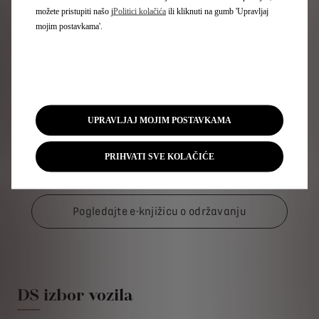
možete pristupiti našo j
Politici kolačića
ili kliknuti na gumb 'Upravljaj
mojim postavkama'.
E-knjižica o održavanju
UPRAVLJAJ MOJIM POSTAVKAMA
S digitalnom servisnom knjižicom »e-knjižica o
održavanju« možete jednostavno pronaći sve
PRIHVATI SVE KOLAČIĆE
informacije o održavanju vašeg DS vozila
Pogledajte e-knjižicu o održavanju
DS izbor vozila