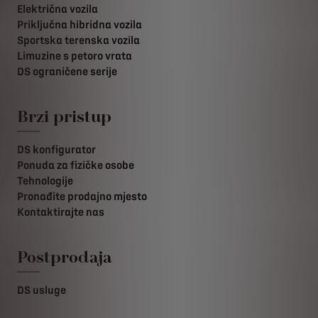
Električna vozila
Priključna hibridna vozila
Sportska terenska vozila
Limuzine s petoro vrata
DS ograničene serije
Brzi pristup
DS konfigurator
Ponuda za fizičke osobe
Tehnologije
Pronađite prodajno mjesto
Kontaktirajte nas
Postprodaja
DS usluge