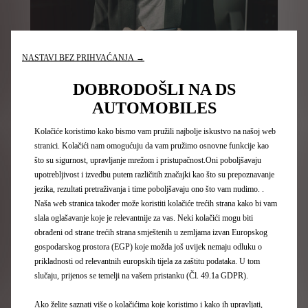
NASTAVI BEZ PRIHVAĆANJA →
DOBRODOŠLI NA DS
MyDS aplikacija
AUTOMOBILES
Pristupite svim uslugama Only You na svom pametnom
Kolačiće koristimo kako bismo vam pružili najbolje iskustvo na našoj web
telefonu
stranici. Kolačići nam omogućuju da vam pružimo osnovne funkcije kao
što su sigurnost, upravljanje mrežom i pristupačnost.Oni poboljšavaju
upotrebljivost i izvedbu putem različitih značajki kao što su prepoznavanje
Više informacija
jezika, rezultati pretraživanja i time poboljšavaju ono što vam nudimo. .
Naša web stranica također može koristiti kolačiće trećih strana kako bi vam
slala oglašavanje koje je relevantnije za vas. Neki kolačići mogu biti
obrađeni od strane trećih strana smještenih u zemljama izvan Europskog
gospodarskog prostora (EGP) koje možda još uvijek nemaju odluku o
prikladnosti od relevantnih europskih tijela za zaštitu podataka. U tom
slučaju, prijenos se temelji na vašem pristanku (Čl. 49.1a GDPR).
Ako želite saznati više o kolačićima koje koristimo i kako ih upravljati,